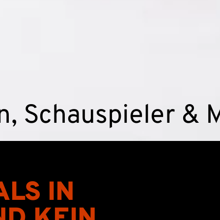
, Schauspieler & 
LS IN
D KEIN